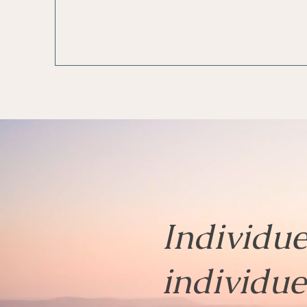
Individu
individu