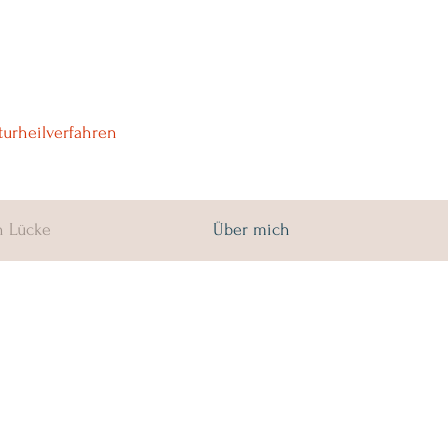
turheilverfahren
n Lücke
Über mich